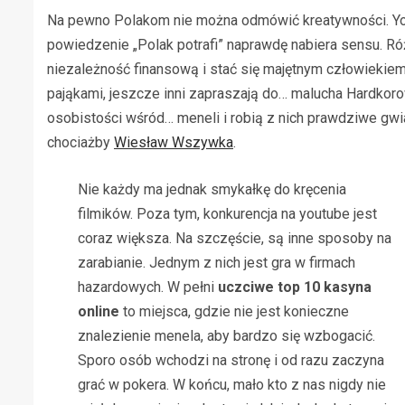
Na pewno Polakom nie można odmówić kreatywności. You
powiedzenie „Polak potrafi” naprawdę nabiera sensu. Ró
niezależność finansową i stać się majętnym człowiekiem
pająkami, jeszcze inni zapraszają do… malucha Hardkoro
osobistości wśród… meneli i robią z nich prawdziwe gw
chociażby
Wiesław Wszywka
.
Nie każdy ma jednak smykałkę do kręcenia
filmików. Poza tym, konkurencja na youtube jest
coraz większa. Na szczęście, są inne sposoby na
zarabianie. Jednym z nich jest gra w firmach
hazardowych. W pełni
uczciwe top 10 kasyna
online
to miejsca, gdzie nie jest konieczne
znalezienie menela, aby bardzo się wzbogacić.
Sporo osób wchodzi na stronę i od razu zaczyna
grać w pokera. W końcu, mało kto z nas nigdy nie