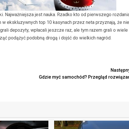
ki. Najważniejsza jest nauka. Rzadko kto od pierwszego rozdani
h w ekskluzywnych top 10 kasynach przez neta przyznają, że ni
ali depozyty, wpłacali jeszcze raz, ale tym razem grali o wiele
cząć podążyć podobną drogą i dojść do wielkich nagród.
Następn
Gdzie myć samochód? Przegląd rozwiąza