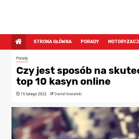
Przejdź
do
treści
STRONA GŁÓWNA
PORADY
MOTORYZACJ
Porady
Czy jest sposób na skut
top 10 kasyn online
15 lutego 2022
Daniel Kowalski