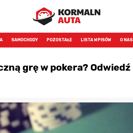
A
SAMOCHODY
POZOSTAŁE
LISTA WPISÓW
O NAS
eczną grę w pokera? Odwiedź